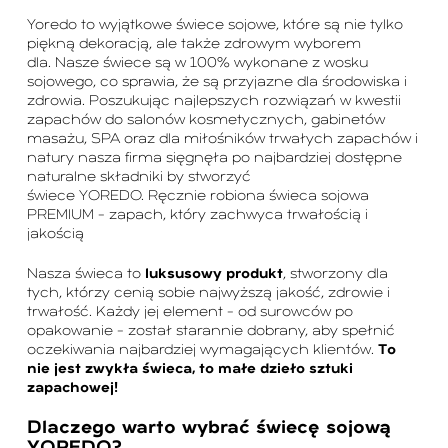
Yoredo to wyjątkowe świece sojowe, które są nie tylko
piękną dekoracją, ale także zdrowym wyborem
dla. Nasze świece są w 100% wykonane z wosku
sojowego, co sprawia, że są przyjazne dla środowiska i
zdrowia. Poszukując najlepszych rozwiązań w kwestii
zapachów do salonów kosmetycznych, gabinetów
masażu, SPA oraz dla miłośników trwałych zapachów i
natury nasza firma sięgnęła po najbardziej dostępne
naturalne składniki by stworzyć
świece YOREDO. Ręcznie robiona świeca sojowa
PREMIUM – zapach, który zachwyca trwałością i
jakością
Nasza świeca to
luksusowy produkt
, stworzony dla
tych, którzy cenią sobie najwyższą jakość, zdrowie i
trwałość.
Każdy jej element – od surowców po
opakowanie – został starannie dobrany, aby spełnić
oczekiwania najbardziej wymagających klientów.
To
nie jest zwykła świeca, to małe dzieło sztuki
zapachowej!
Dlaczego warto wybrać świecę sojową