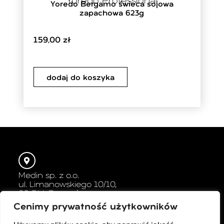
Yoredo Professional
Yoredo Bergamo świeca sojowa
zapachowa 623g
159,00
zł
dodaj do koszyka
Medin sp. z o.o.
ul. Limanowskiego 10/10,
60-744 Poznań
Cenimy prywatność użytkowników