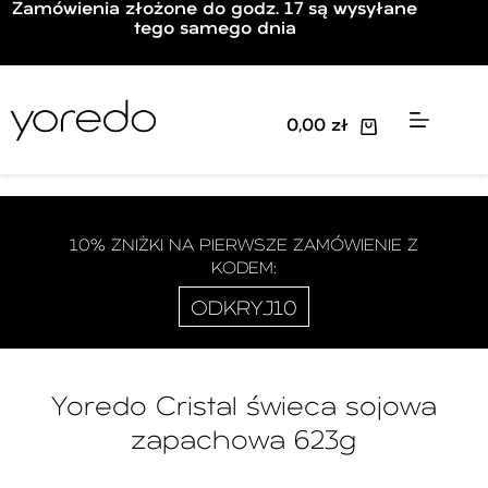
Zamówienia złożone do godz. 17 są wysyłane
tego samego dnia
0,00
zł
10% ZNIŻKI NA PIERWSZE ZAMÓWIENIE Z
KODEM:
ODKRYJ10
Yoredo Cristal świeca sojowa
zapachowa 623g