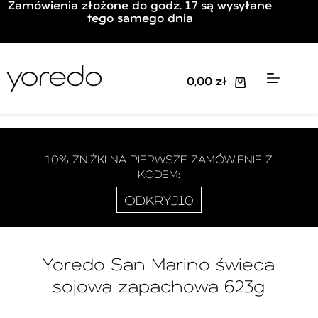
Zamówienia złożone do godz. 17 są wysyłane
tego samego dnia
0,00
zł
10% ZNIŻKI NA PIERWSZE ZAMÓWIENIE Z
KODEM:
ODKRYJ10
Yoredo San Marino świeca
sojowa zapachowa 623g