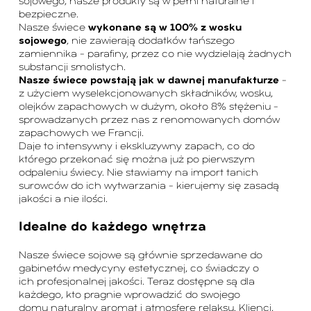
sojowego, nasze produkty są w pełni naturalne i
bezpieczne.
Nasze świece
wykonane są w 100% z wosku
sojowego
, nie zawierają dodatków tańszego
zamiennika – parafiny, przez co nie wydzielają żadnych
substancji smolistych.
Nasze świece powstają jak w dawnej manufakturze
–
z użyciem wyselekcjonowanych składników, wosku,
olejków zapachowych w dużym, około 8% stężeniu –
sprowadzanych przez nas z renomowanych domów
zapachowych we Francji.
Daje to intensywny i ekskluzywny zapach, co do
którego przekonać się można już po pierwszym
odpaleniu świecy. Nie stawiamy na import tanich
surowców do ich wytwarzania – kierujemy się zasadą
jakości a nie ilości.
Idealne do każdego wnętrza
Nasze świece sojowe są głównie sprzedawane do
gabinetów medycyny estetycznej, co świadczy o
ich profesjonalnej jakości. Teraz dostępne są dla
każdego, kto pragnie wprowadzić do swojego
domu naturalny aromat i atmosferę relaksu. Klienci,