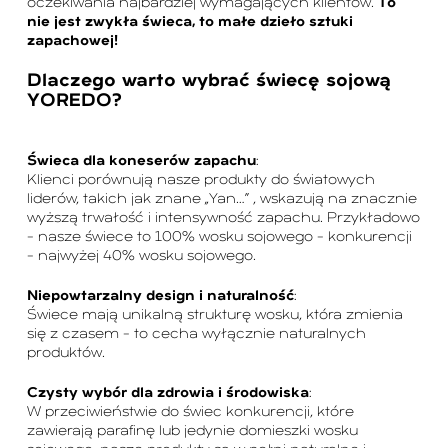
oczekiwania najbardziej wymagających klientów.
To
nie jest zwykła świeca, to małe dzieło sztuki
zapachowej!
Dlaczego warto wybrać świecę sojową
YOREDO?
Świeca dla koneserów zapachu
:
Klienci porównują nasze produkty do światowych
liderów, takich jak znane „Yan…” , wskazują na znacznie
wyższą trwałość i intensywność zapachu. Przykładowo
– nasze świece to 100% wosku sojowego – konkurencji
– najwyżej 40% wosku sojowego.
Niepowtarzalny design i naturalność
:
Świece mają unikalną strukturę wosku, która zmienia
się z czasem – to cecha wyłącznie naturalnych
produktów.
Czysty wybór dla zdrowia i środowiska
:
W przeciwieństwie do świec konkurencji, które
zawierają parafinę lub jedynie domieszki wosku