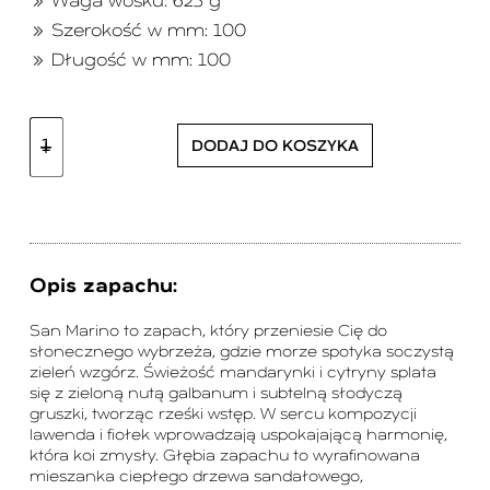
Waga wosku: 623 g
Szerokość w mm: 100
Długość w mm: 100
DODAJ DO KOSZYKA
Opis zapachu:
San Marino to zapach, który przeniesie Cię do
słonecznego wybrzeża, gdzie morze spotyka soczystą
zieleń wzgórz. Świeżość mandarynki i cytryny splata
się z zieloną nutą galbanum i subtelną słodyczą
gruszki, tworząc rześki wstęp. W sercu kompozycji
lawenda i fiołek wprowadzają uspokajającą harmonię,
która koi zmysły. Głębia zapachu to wyrafinowana
mieszanka ciepłego drzewa sandałowego,