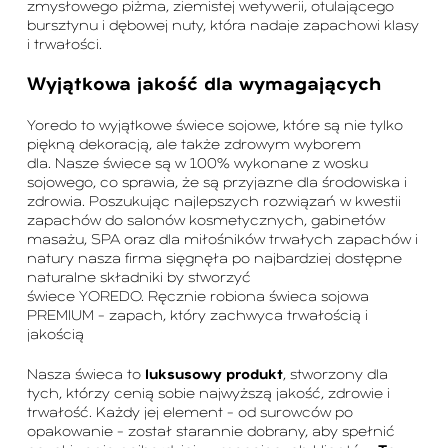
zmysłowego piżma, ziemistej wetywerii, otulającego
bursztynu i dębowej nuty, która nadaje zapachowi klasy
i trwałości.
Wyjątkowa jakość dla wymagających
Yoredo to wyjątkowe świece sojowe, które są nie tylko
piękną dekoracją, ale także zdrowym wyborem
dla. Nasze świece są w 100% wykonane z wosku
sojowego, co sprawia, że są przyjazne dla środowiska i
zdrowia. Poszukując najlepszych rozwiązań w kwestii
zapachów do salonów kosmetycznych, gabinetów
masażu, SPA oraz dla miłośników trwałych zapachów i
natury nasza firma sięgnęła po najbardziej dostępne
naturalne składniki by stworzyć
świece YOREDO. Ręcznie robiona świeca sojowa
PREMIUM – zapach, który zachwyca trwałością i
jakością
Nasza świeca to
luksusowy produkt
, stworzony dla
tych, którzy cenią sobie najwyższą jakość, zdrowie i
trwałość.
Każdy jej element – od surowców po
opakowanie – został starannie dobrany, aby spełnić