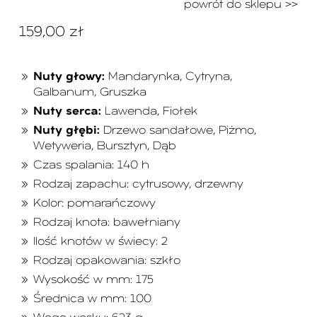
powrót do sklepu >>
159,00
zł
Nuty głowy:
Mandarynka, Cytryna,
Galbanum, Gruszka
Nuty serca:
Lawenda, Fiołek
Nuty głębi:
Drzewo sandałowe, Piżmo,
Wetyweria, Bursztyn, Dąb
Czas spalania: 140 h
Rodzaj zapachu: cytrusowy, drzewny
Kolor: pomarańczowy
Rodzaj knota: bawełniany
Ilość knotów w świecy: 2
Rodzaj opakowania: szkło
Wysokość w mm: 175
Średnica w mm: 100