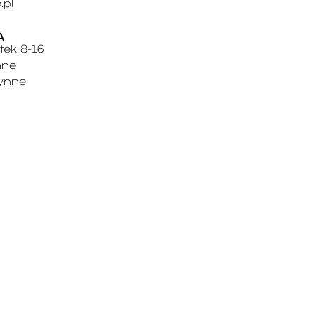
.pl
A
tek 8-16
nne
zynne