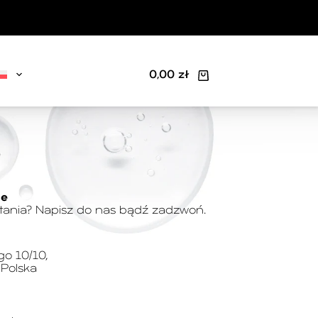
0,00
zł
ie
ytania? Napisz do nas bądź zadzwoń.
go 10/10,
 Polska