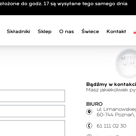
złożone do godz. 17 są wysyłane tego samego dnia
Składniki
Sklep
O nas
Świece
Kontakt
Bądźmy w kontakc
Masz jakiekolwiek p
BIURO
ul. Limanowskie
60-744 Poznań,
61 111 02 30