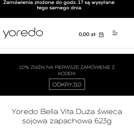
Zamówienia złożone do godz. 17 są wysyłane
tego samego dnia
0,00
zł
10% ZNIŻKI NA PIERWSZE ZAMÓWIENIE Z
KODEM:
ODKRYJ10
Yoredo Bella Vita Duża świeca
sojowa zapachowa 623g