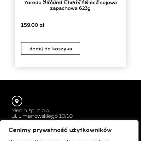
Yoredo Professional
Yoredo Almond Cherry świeca sojowa
zapachowa 623g
159,00
zł
dodaj do koszyka
Medin sp. z o.o.
ul. Limanowskiego 10/10,
60-744 Poznań
Cenimy prywatność użytkowników