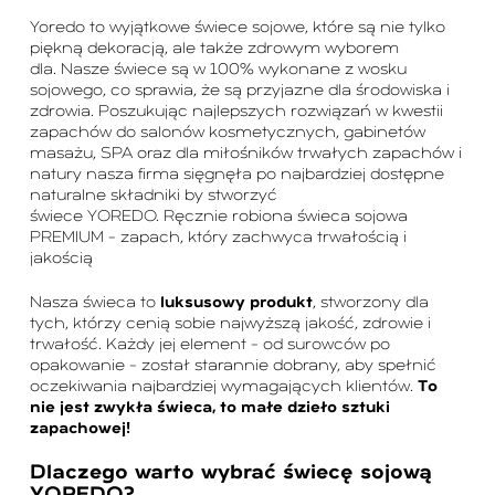
Yoredo to wyjątkowe świece sojowe, które są nie tylko
piękną dekoracją, ale także zdrowym wyborem
dla. Nasze świece są w 100% wykonane z wosku
sojowego, co sprawia, że są przyjazne dla środowiska i
zdrowia. Poszukując najlepszych rozwiązań w kwestii
zapachów do salonów kosmetycznych, gabinetów
masażu, SPA oraz dla miłośników trwałych zapachów i
natury nasza firma sięgnęła po najbardziej dostępne
naturalne składniki by stworzyć
świece YOREDO. Ręcznie robiona świeca sojowa
PREMIUM – zapach, który zachwyca trwałością i
jakością
Nasza świeca to
luksusowy produkt
, stworzony dla
tych, którzy cenią sobie najwyższą jakość, zdrowie i
trwałość.
Każdy jej element – od surowców po
opakowanie – został starannie dobrany, aby spełnić
oczekiwania najbardziej wymagających klientów.
To
nie jest zwykła świeca, to małe dzieło sztuki
zapachowej!
Dlaczego warto wybrać świecę sojową